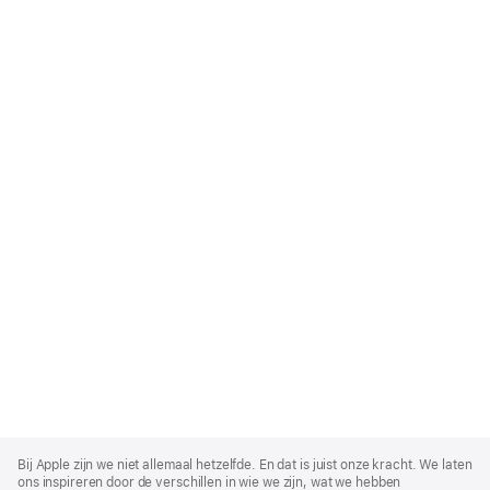
Apple
Footer
Bij Apple zijn we niet allemaal hetzelfde. En dat is juist onze kracht. We laten
ons inspireren door de verschillen in wie we zijn, wat we hebben