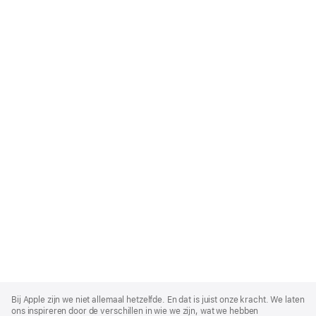
Apple
Footer
Bij Apple zijn we niet allemaal hetzelfde. En dat is juist onze kracht. We laten
ons inspireren door de verschillen in wie we zijn, wat we hebben