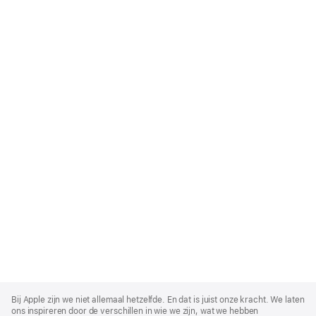
Apple
Footer
Bij Apple zijn we niet allemaal hetzelfde. En dat is juist onze kracht. We laten
ons inspireren door de verschillen in wie we zijn, wat we hebben