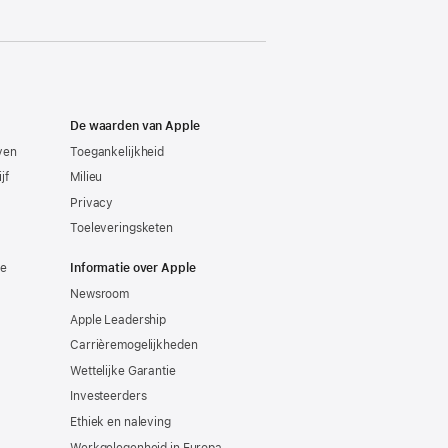
De waarden van Apple
even
Toegankelijkheid
jf
Milieu
Privacy
Toeleveringsketen
ie
Informatie over Apple
Newsroom
Apple Leadership
Carrièremogelijkheden
Wettelijke Garantie
Investeerders
Ethiek en naleving
Werkgelegenheid in Europa