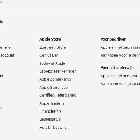
en.
le
Apple Store
Voor bedrijven
beheren
Zoek een Store
Apple en het bedrijfsl
-account
Genius Bar
Aankopen voor je bedri
Today at Apple
Voor het onderwijs
Groepsreserveringen
nt
Apple en het onderwijs
Apple Zomerkamp
Aankopen voor je stud
Apple Store-app
Certified Refurbished
Apple Trade In
e
Financiering
Bestelstatus
Hulp bij bestellen