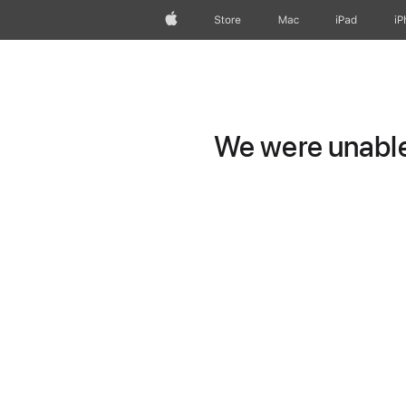
Apple
Store
Mac
iPad
iP
We were unable 