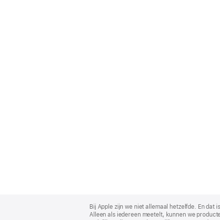
Apple
Footer
Bij Apple zijn we niet allemaal hetzelfde. En da
Alleen als iedereen meetelt, kunnen we producte