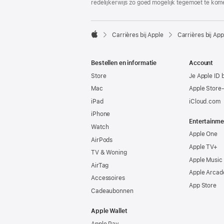
redelijkerwijs zo goed mogelijk tegemoet te kom

Carrières bij Apple
Carrières bij App
Apple
Bestellen en informatie
Account
Store
Je Apple ID 
Mac
Apple Store
iPad
iCloud.com
iPhone
Entertainme
Watch
Apple One
AirPods
Apple TV+
TV & Woning
Apple Music
AirTag
Apple Arcad
Accessoires
App Store
Cadeaubonnen
Apple Wallet
Apple Pay