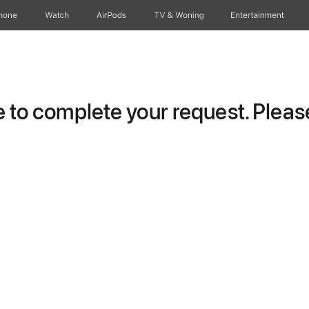
hone
Watch
AirPods
TV & Woning
Entertainment
to complete your request. Please 