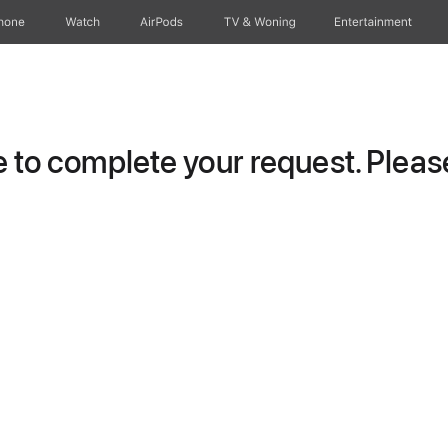
hone
Watch
AirPods
TV & Woning
Entertainment
to complete your request. Please 