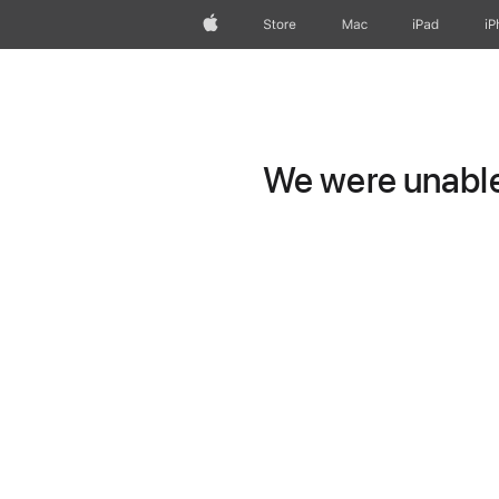
Apple
Store
Mac
iPad
iP
We were unable 