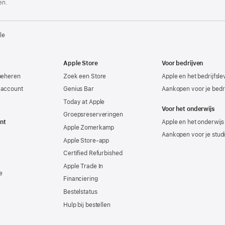
en.
le
Apple Store
Voor bedrijven
beheren
Zoek een Store
Apple en het bedrijfsl
-account
Genius Bar
Aankopen voor je bedri
Today at Apple
Voor het onderwijs
Groepsreserveringen
nt
Apple en het onderwijs
Apple Zomerkamp
Aankopen voor je stud
Apple Store-app
Certified Refurbished
Apple Trade In
e
Financiering
Bestelstatus
Hulp bij bestellen