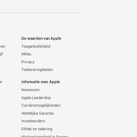
De waarden van Apple
even
Toegankelijkheid
jf
Milieu
Privacy
Toeleveringsketen
ie
Informatie over Apple
Newsroom
Apple Leadership
Carrièremogelijkheden
Wettelijke Garantie
Investeerders
Ethiek en naleving
Werkgelegenheid in Europa