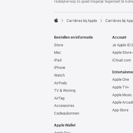
redelijkerwijs zo goed mogelijk tegemoet te kom

Carrières bij Apple
Carrières bij App
Apple
Bestellen en informatie
Account
Store
Je Apple ID 
Mac
Apple Store
iPad
iCloud.com
iPhone
Entertainme
Watch
Apple One
AirPods
Apple TV+
TV & Woning
Apple Music
AirTag
Apple Arcad
Accessoires
App Store
Cadeaubonnen
Apple Wallet
Apple Pay