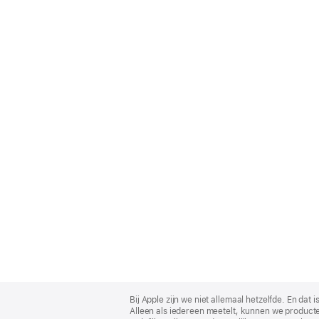
Apple
Footer
Bij Apple zijn we niet allemaal hetzelfde. En da
Alleen als iedereen meetelt, kunnen we producte