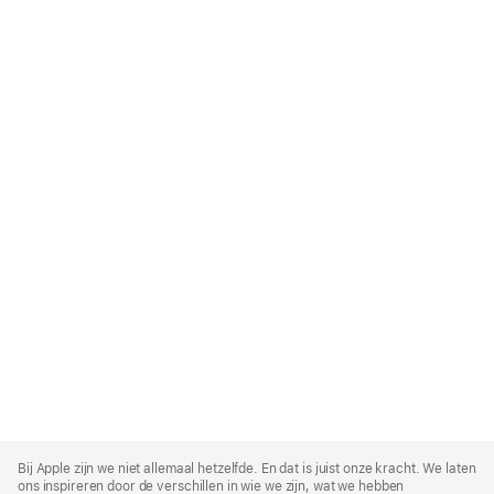
Apple
Footer
Bij Apple zijn we niet allemaal hetzelfde. En dat is juist onze kracht. We laten
ons inspireren door de verschillen in wie we zijn, wat we hebben