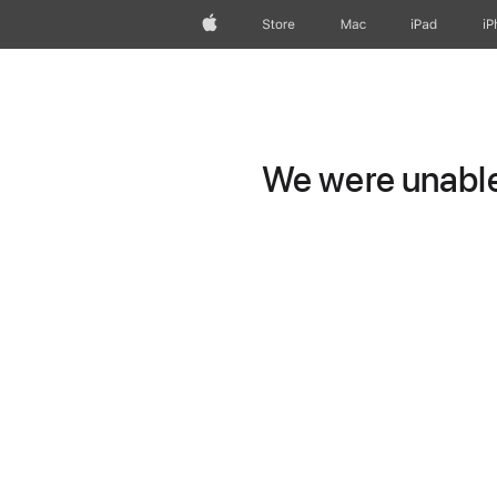
Apple
Store
Mac
iPad
iP
We were unable 