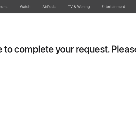
hone
Watch
AirPods
TV & Woning
Entertainment
to complete your request. Please 