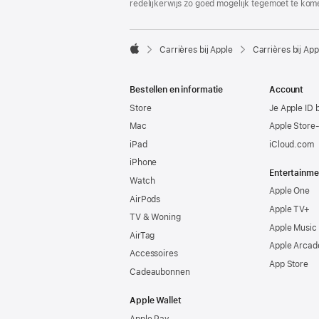
redelijkerwijs zo goed mogelijk tegemoet te kom

Carrières bij Apple
Carrières bij App
Apple
Bestellen en informatie
Account
Store
Je Apple ID 
Mac
Apple Store
iPad
iCloud.com
iPhone
Entertainme
Watch
Apple One
AirPods
Apple TV+
TV & Woning
Apple Music
AirTag
Apple Arcad
Accessoires
App Store
Cadeaubonnen
Apple Wallet
Apple Pay