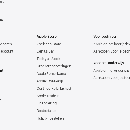
en.
le
Apple Store
Voor bedrijven
beheren
Zoek een Store
Apple en het bedrijfsl
-account
Genius Bar
Aankopen voor je bedri
Today at Apple
Voor het onderwijs
Groepsreserveringen
nt
Apple en het onderwijs
Apple Zomerkamp
Aankopen voor je stud
Apple Store-app
Certified Refurbished
Apple Trade In
e
Financiering
Bestelstatus
Hulp bij bestellen