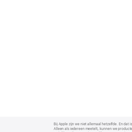
Apple
Footer
Bij Apple zijn we niet allemaal hetzelfde. En da
Alleen als iedereen meetelt, kunnen we producte