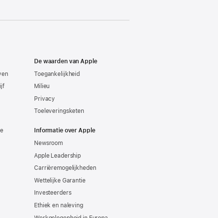
De waarden van Apple
even
Toegankelijkheid
jf
Milieu
Privacy
Toeleveringsketen
ie
Informatie over Apple
Newsroom
Apple Leadership
Carrièremogelijkheden
Wettelijke Garantie
Investeerders
Ethiek en naleving
Werkgelegenheid in Europa