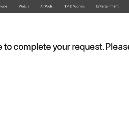
hone
Watch
AirPods
TV & Woning
Entertainment
to complete your request. Please 