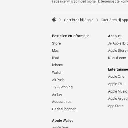
redelijkerwijs zo goed mogelijk tegemoet te kom

Carrières bij Apple
Carrières bij App
Apple
Bestellen en informatie
Account
Store
Je Apple ID 
Mac
Apple Store
iPad
iCloud.com
iPhone
Entertainme
Watch
Apple One
AirPods
Apple TV+
TV & Woning
Apple Music
AirTag
Apple Arcad
Accessoires
App Store
Cadeaubonnen
Apple Wallet
Apple Pay