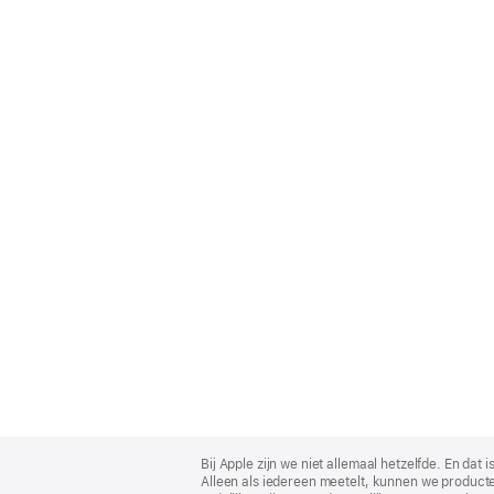
Apple
Footer
Bij Apple zijn we niet allemaal hetzelfde. En da
Alleen als iedereen meetelt, kunnen we producte