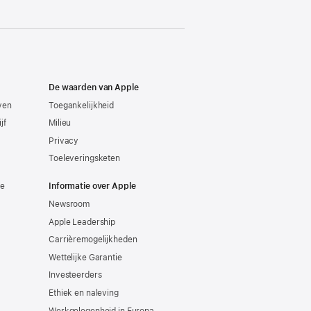
De waarden van Apple
even
Toegankelijkheid
jf
Milieu
Privacy
Toeleveringsketen
ie
Informatie over Apple
Newsroom
Apple Leadership
Carrièremogelijkheden
Wettelijke Garantie
Investeerders
Ethiek en naleving
Werkgelegenheid in Europa