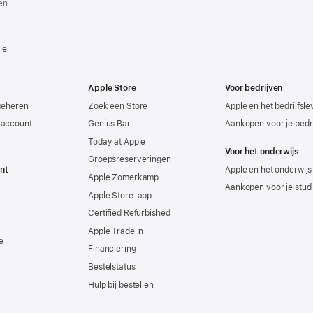
en.
le
Apple Store
Voor bedrijven
beheren
Zoek een Store
Apple en het bedrijfsl
-account
Genius Bar
Aankopen voor je bedri
Today at Apple
Voor het onderwijs
Groepsreserveringen
nt
Apple en het onderwijs
Apple Zomerkamp
Aankopen voor je stud
Apple Store-app
Certified Refurbished
Apple Trade In
e
Financiering
Bestelstatus
Hulp bij bestellen