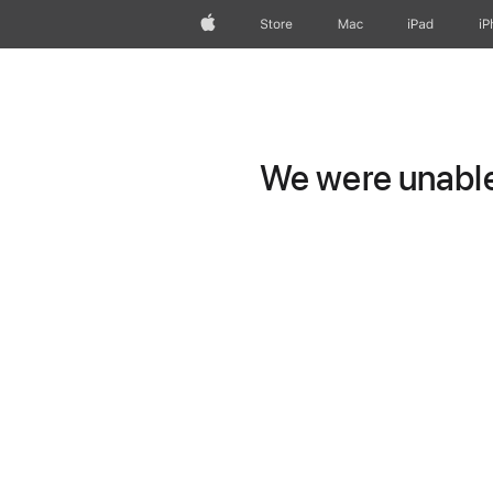
Apple
Store
Mac
iPad
iP
We were unable 