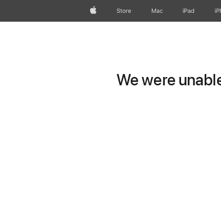
Apple
Store
Mac
iPad
iP
We were unable 