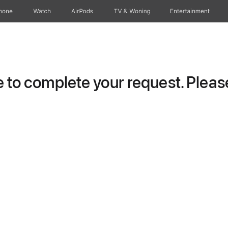
hone
Watch
AirPods
TV & Woning
Entertainment
to complete your request. Please 