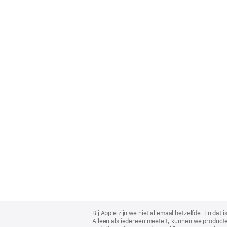
Apple
Footer
Bij Apple zijn we niet allemaal hetzelfde. En da
Alleen als iedereen meetelt, kunnen we producte