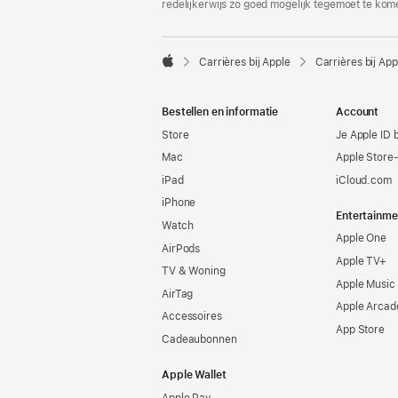
redelijkerwijs zo goed mogelijk tegemoet te kom

Carrières bij Apple
Carrières bij App
Apple
Bestellen en informatie
Account
Store
Je Apple ID 
Mac
Apple Store
iPad
iCloud.com
iPhone
Entertainme
Watch
Apple One
AirPods
Apple TV+
TV & Woning
Apple Music
AirTag
Apple Arcad
Accessoires
App Store
Cadeaubonnen
Apple Wallet
Apple Pay