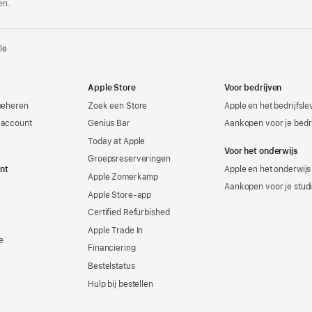
en.
le
Apple Store
Voor bedrijven
beheren
Zoek een Store
Apple en het bedrijfsl
-account
Genius Bar
Aankopen voor je bedri
Today at Apple
Voor het onderwijs
Groepsreserveringen
nt
Apple en het onderwijs
Apple Zomerkamp
Aankopen voor je stud
Apple Store-app
Certified Refurbished
Apple Trade In
e
Financiering
Bestelstatus
Hulp bij bestellen