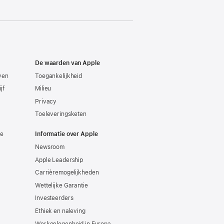
De waarden van Apple
even
Toegankelijkheid
jf
Milieu
Privacy
Toeleveringsketen
ie
Informatie over Apple
Newsroom
Apple Leadership
Carrièremogelijkheden
Wettelijke Garantie
Investeerders
Ethiek en naleving
Werkgelegenheid in Europa