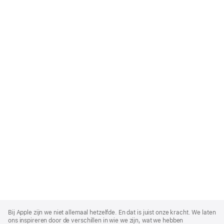
Apple
Footer
Bij Apple zijn we niet allemaal hetzelfde. En dat is juist onze kracht. We laten
ons inspireren door de verschillen in wie we zijn, wat we hebben