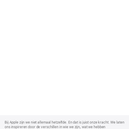
Apple
Footer
Bij Apple zijn we niet allemaal hetzelfde. En dat is juist onze kracht. We laten
ons inspireren door de verschillen in wie we zijn, wat we hebben