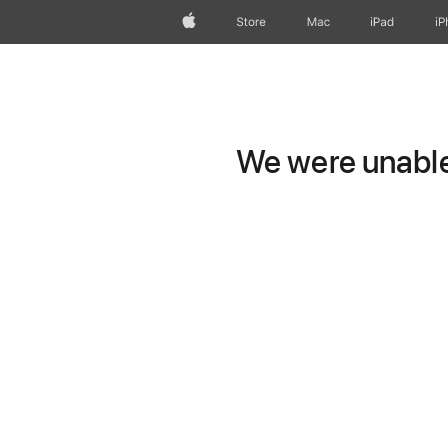
Apple
Store
Mac
iPad
iP
We were unable 