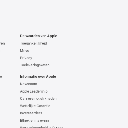
De waarden van Apple
even
Toegankelijkheid
jf
Milieu
Privacy
Toeleveringsketen
ie
Informatie over Apple
Newsroom
Apple Leadership
Carrièremogelijkheden
Wettelijke Garantie
Investeerders
Ethiek en naleving
Werkgelegenheid in Europa