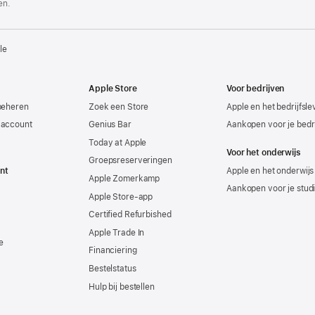
en.
le
Apple Store
Voor bedrijven
beheren
Zoek een Store
Apple en het bedrijfsl
-account
Genius Bar
Aankopen voor je bedri
Today at Apple
Voor het onderwijs
Groepsreserveringen
nt
Apple en het onderwijs
Apple Zomerkamp
Aankopen voor je stud
Apple Store-app
Certified Refurbished
Apple Trade In
e
Financiering
Bestelstatus
Hulp bij bestellen