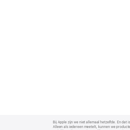
Apple
Footer
Bij Apple zijn we niet allemaal hetzelfde. En da
Alleen als iedereen meetelt, kunnen we producte