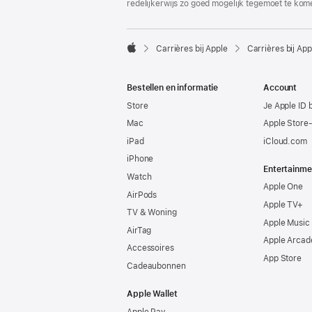
redelijkerwijs zo goed mogelijk tegemoet te kom

Carrières bij Apple
Carrières bij App
Apple
Bestellen en informatie
Account
Store
Je Apple ID 
Mac
Apple Store
iPad
iCloud.com
iPhone
Entertainme
Watch
Apple One
AirPods
Apple TV+
TV & Woning
Apple Music
AirTag
Apple Arcad
Accessoires
App Store
Cadeaubonnen
Apple Wallet
Apple Pay