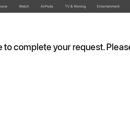
hone
Watch
AirPods
TV & Woning
Entertainment
to complete your request. Please 