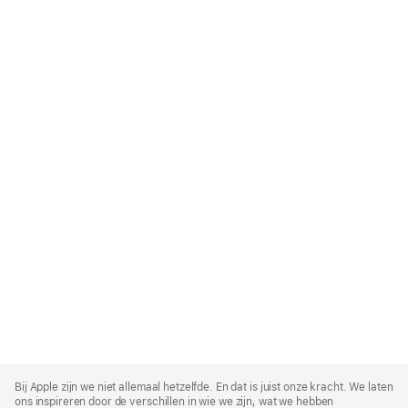
Apple
Footer
Bij Apple zijn we niet allemaal hetzelfde. En dat is juist onze kracht. We laten
ons inspireren door de verschillen in wie we zijn, wat we hebben