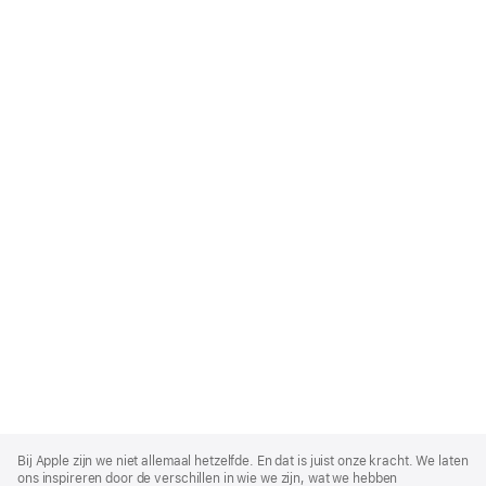
Apple
Footer
Bij Apple zijn we niet allemaal hetzelfde. En dat is juist onze kracht. We laten
ons inspireren door de verschillen in wie we zijn, wat we hebben