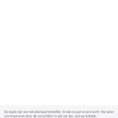
Apple
Footer
Bij Apple zijn we niet allemaal hetzelfde. En dat is juist onze kracht. We laten
ons inspireren door de verschillen in wie we zijn, wat we hebben