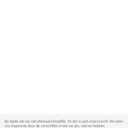
Apple
Footer
Bij Apple zijn we niet allemaal hetzelfde. En dat is juist onze kracht. We laten
ons inspireren door de verschillen in wie we zijn, wat we hebben