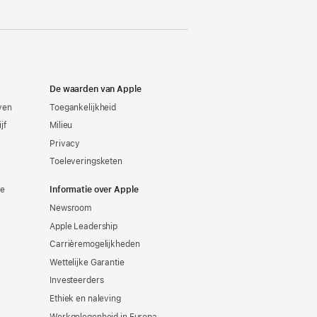
De waarden van Apple
even
Toegankelijkheid
jf
Milieu
Privacy
Toeleveringsketen
ie
Informatie over Apple
Newsroom
Apple Leadership
Carrièremogelijkheden
Wettelijke Garantie
Investeerders
Ethiek en naleving
Werkgelegenheid in Europa