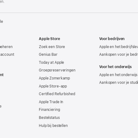
en.
le
Apple Store
Voor bedrijven
beheren
Zoek een Store
Apple en het bedrijfsl
-account
Genius Bar
Aankopen voor je bedri
Today at Apple
Voor het onderwijs
Groepsreserveringen
nt
Apple en het onderwijs
Apple Zomerkamp
Aankopen voor je stud
Apple Store-app
Certified Refurbished
Apple Trade In
e
Financiering
Bestelstatus
Hulp bij bestellen