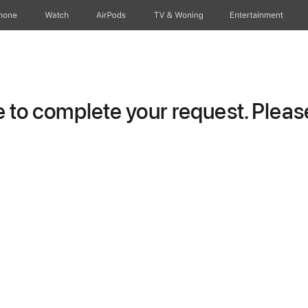
hone
Watch
AirPods
TV & Woning
Entertainment
to complete your request. Please 