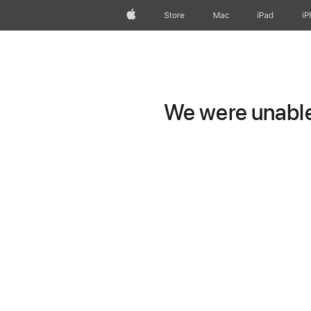
Apple
Store
Mac
iPad
iP
We were unable 