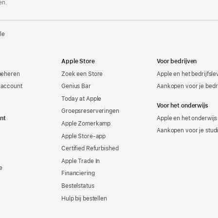
en.
le
Apple Store
Voor bedrijven
beheren
Zoek een Store
Apple en het bedrijfsl
-account
Genius Bar
Aankopen voor je bedri
Today at Apple
Voor het onderwijs
Groepsreserveringen
nt
Apple en het onderwijs
Apple Zomerkamp
Aankopen voor je stud
Apple Store-app
Certified Refurbished
Apple Trade In
e
Financiering
Bestelstatus
Hulp bij bestellen