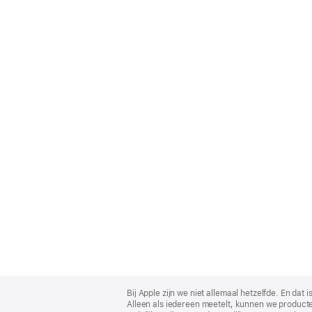
Apple
Footer
Bij Apple zijn we niet allemaal hetzelfde. En da
Alleen als iedereen meetelt, kunnen we producte