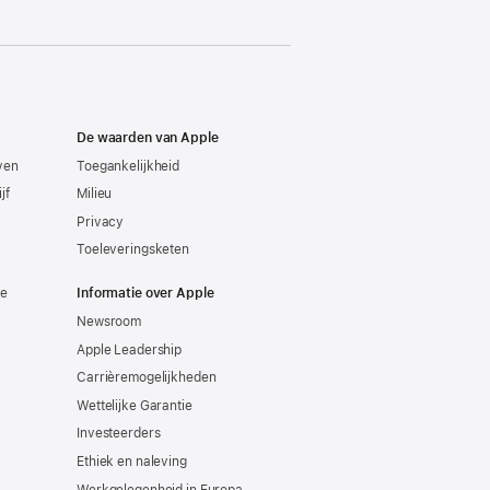
De waarden van Apple
even
Toegankelijkheid
jf
Milieu
Privacy
Toeleveringsketen
ie
Informatie over Apple
Newsroom
Apple Leadership
Carrièremogelijkheden
Wettelijke Garantie
Investeerders
Ethiek en naleving
Werkgelegenheid in Europa