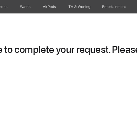
hone
Watch
AirPods
TV & Woning
Entertainment
to complete your request. Please 