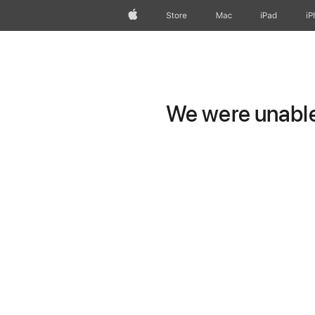
Apple
Store
Mac
iPad
iP
We were unable 