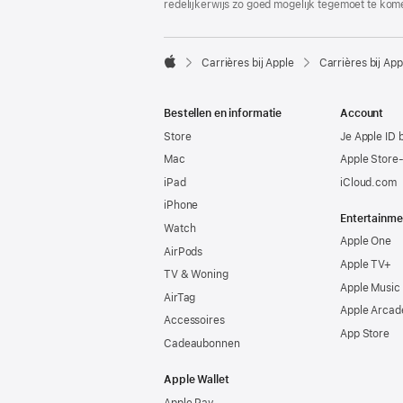
redelijkerwijs zo goed mogelijk tegemoet te kom

Carrières bij Apple
Carrières bij App
Apple
Bestellen en informatie
Account
Store
Je Apple ID 
Mac
Apple Store
iPad
iCloud.com
iPhone
Entertainme
Watch
Apple One
AirPods
Apple TV+
TV & Woning
Apple Music
AirTag
Apple Arcad
Accessoires
App Store
Cadeaubonnen
Apple Wallet
Apple Pay