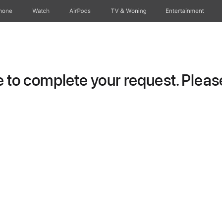
hone
Watch
AirPods
TV & Woning
Entertainment
to complete your request. Please 