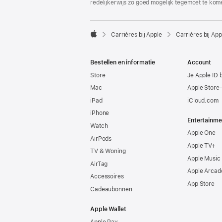
redelijkerwijs zo goed mogelijk tegemoet te kom

Carrières bij Apple
Carrières bij App
Apple
Bestellen en informatie
Account
Store
Je Apple ID 
Mac
Apple Store
iPad
iCloud.com
iPhone
Entertainme
Watch
Apple One
AirPods
Apple TV+
TV & Woning
Apple Music
AirTag
Apple Arcad
Accessoires
App Store
Cadeaubonnen
Apple Wallet
Apple Pay