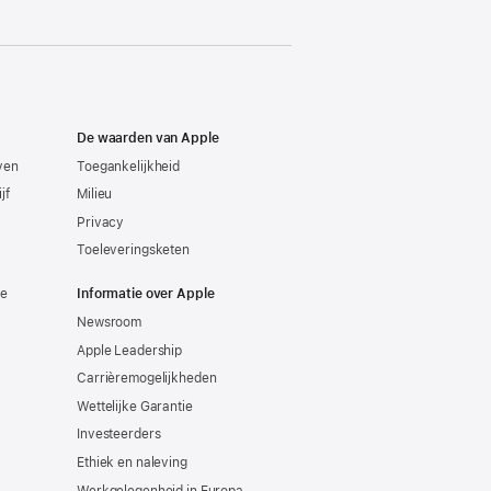
De waarden van Apple
even
Toegankelijkheid
jf
Milieu
Privacy
Toeleveringsketen
ie
Informatie over Apple
Newsroom
Apple Leadership
Carrièremogelijkheden
Wettelijke Garantie
Investeerders
Ethiek en naleving
Werkgelegenheid in Europa