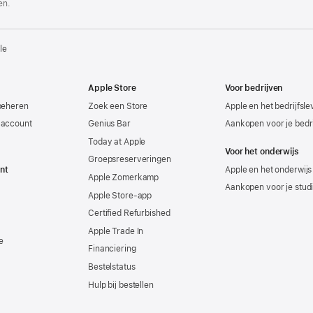
en.
le
Apple Store
Voor bedrijven
beheren
Zoek een Store
Apple en het bedrijfsl
-account
Genius Bar
Aankopen voor je bedri
Today at Apple
Voor het onderwijs
Groepsreserveringen
nt
Apple en het onderwijs
Apple Zomerkamp
Aankopen voor je stud
Apple Store-app
Certified Refurbished
Apple Trade In
e
Financiering
Bestelstatus
Hulp bij bestellen