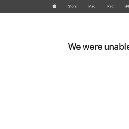
Apple
Store
Mac
iPad
iP
We were unable 