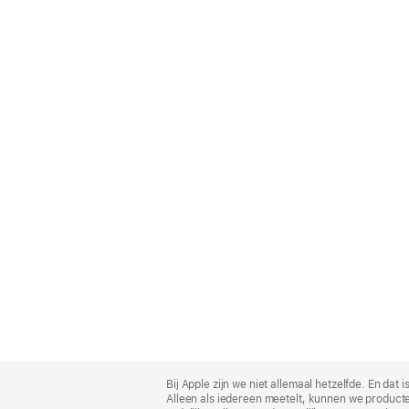
Apple
Footer
Bij Apple zijn we niet allemaal hetzelfde. En da
Alleen als iedereen meetelt, kunnen we producte