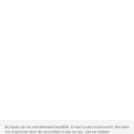
Apple
Footer
Bij Apple zijn we niet allemaal hetzelfde. En dat is juist onze kracht. We laten
ons inspireren door de verschillen in wie we zijn, wat we hebben