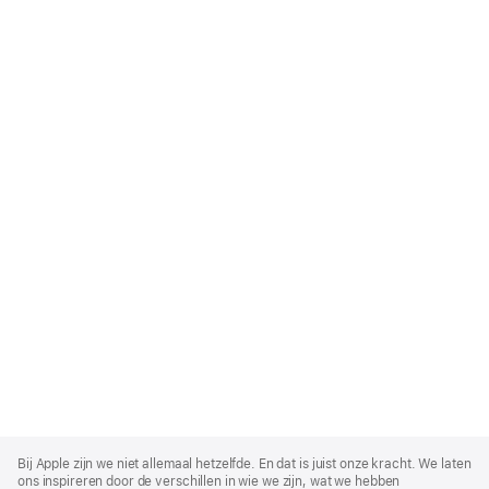
Apple
Footer
Bij Apple zijn we niet allemaal hetzelfde. En dat is juist onze kracht. We laten
ons inspireren door de verschillen in wie we zijn, wat we hebben