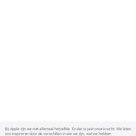
Apple
Footer
Bij Apple zijn we niet allemaal hetzelfde. En dat is juist onze kracht. We laten
ons inspireren door de verschillen in wie we zijn, wat we hebben