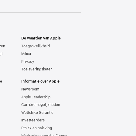
De waarden van Apple
even
Toegankelijkheid
jf
Milieu
Privacy
Toeleveringsketen
ie
Informatie over Apple
Newsroom
Apple Leadership
Carrièremogelijkheden
Wettelijke Garantie
Investeerders
Ethiek en naleving
Werkgelegenheid in Europa