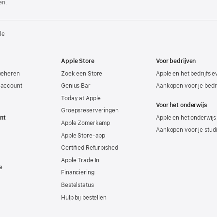
en.
le
Apple Store
Voor bedrijven
beheren
Zoek een Store
Apple en het bedrijfsl
-account
Genius Bar
Aankopen voor je bedri
Today at Apple
Voor het onderwijs
Groepsreserveringen
nt
Apple en het onderwijs
Apple Zomerkamp
Aankopen voor je stud
Apple Store-app
Certified Refurbished
Apple Trade In
e
Financiering
Bestelstatus
Hulp bij bestellen