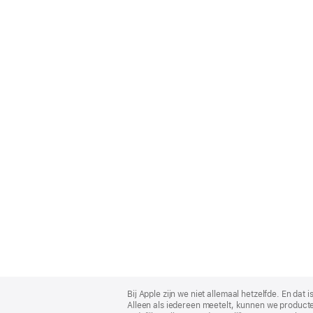
Apple
Footer
Bij Apple zijn we niet allemaal hetzelfde. En da
Alleen als iedereen meetelt, kunnen we producte