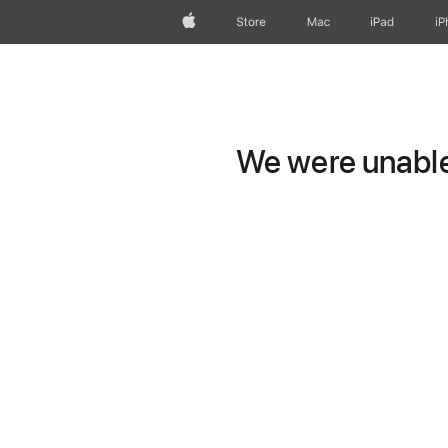
Apple
Store
Mac
iPad
iP
We were unable 