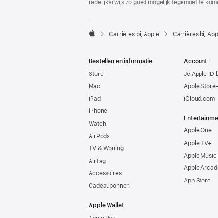
redelijkerwijs zo goed mogelijk tegemoet te kom

Carrières bij Apple
Carrières bij App
Apple
Bestellen en informatie
Account
Store
Je Apple ID 
Mac
Apple Store
iPad
iCloud.com
iPhone
Entertainme
Watch
Apple One
AirPods
Apple TV+
TV & Woning
Apple Music
AirTag
Apple Arcad
Accessoires
App Store
Cadeaubonnen
Apple Wallet
Apple Pay