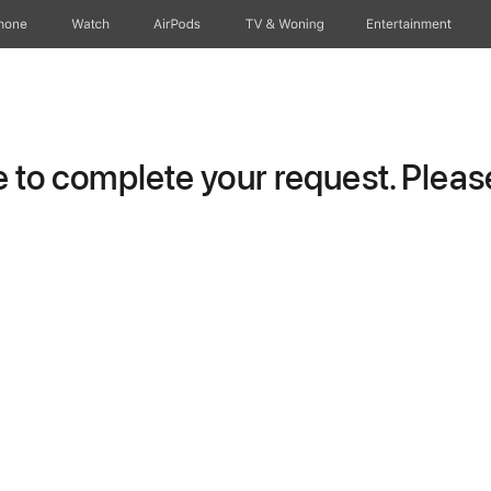
hone
Watch
AirPods
TV & Woning
Entertainment
to complete your request. Please 