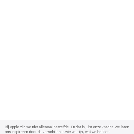
Apple
Footer
Bij Apple zijn we niet allemaal hetzelfde. En dat is juist onze kracht. We laten
ons inspireren door de verschillen in wie we zijn, wat we hebben