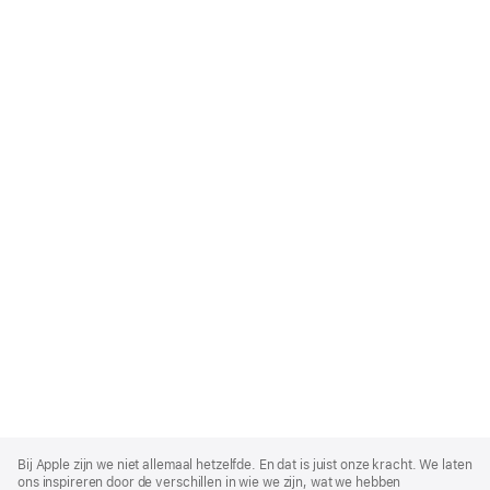
Apple
Footer
Bij Apple zijn we niet allemaal hetzelfde. En dat is juist onze kracht. We laten
ons inspireren door de verschillen in wie we zijn, wat we hebben