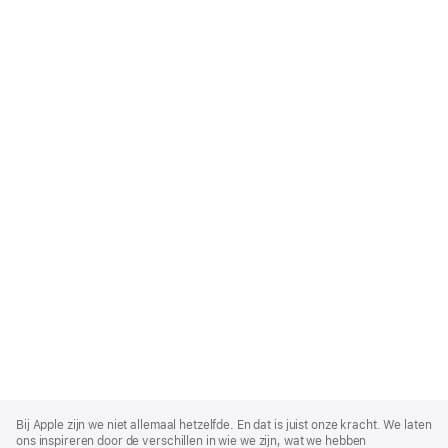
Apple
Footer
Bij Apple zijn we niet allemaal hetzelfde. En dat is juist onze kracht. We laten
ons inspireren door de verschillen in wie we zijn, wat we hebben