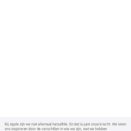
Apple
Footer
Bij Apple zijn we niet allemaal hetzelfde. En dat is juist onze kracht. We laten
ons inspireren door de verschillen in wie we zijn, wat we hebben