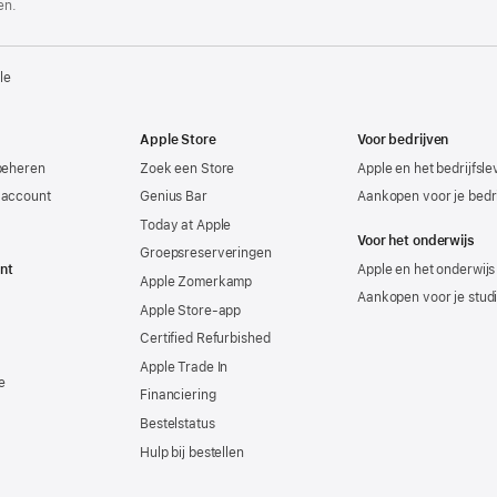
en.
le
Apple Store
Voor bedrijven
beheren
Zoek een Store
Apple en het bedrijfsl
-account
Genius Bar
Aankopen voor je bedri
Today at Apple
Voor het onderwijs
Groepsreserveringen
nt
Apple en het onderwijs
Apple Zomerkamp
Aankopen voor je stud
Apple Store-app
Certified Refurbished
Apple Trade In
e
Financiering
Bestelstatus
Hulp bij bestellen