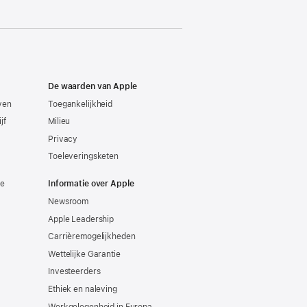
De waarden van Apple
even
Toegankelijkheid
jf
Milieu
Privacy
Toeleveringsketen
ie
Informatie over Apple
Newsroom
Apple Leadership
Carrièremogelijkheden
Wettelijke Garantie
Investeerders
Ethiek en naleving
Werkgelegenheid in Europa