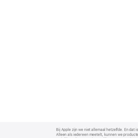
Apple
Footer
Bij Apple zijn we niet allemaal hetzelfde. En da
Alleen als iedereen meetelt, kunnen we producte