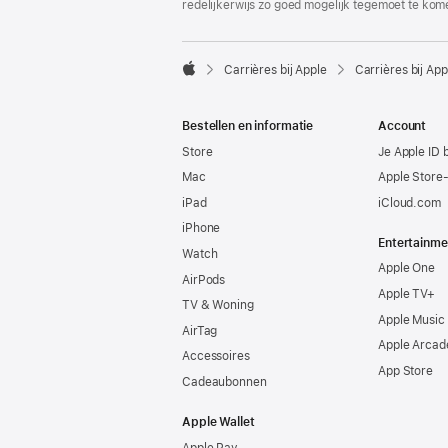
redelijkerwijs zo goed mogelijk tegemoet te kom

Carrières bij Apple
Carrières bij App
Apple
Bestellen en informatie
Account
Store
Je Apple ID 
Mac
Apple Store
iPad
iCloud.com
iPhone
Entertainme
Watch
Apple One
AirPods
Apple TV+
TV & Woning
Apple Music
AirTag
Apple Arcad
Accessoires
App Store
Cadeaubonnen
Apple Wallet
Apple Pay