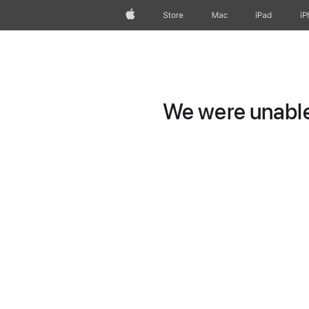
Apple
Store
Mac
iPad
iP
We were unable 