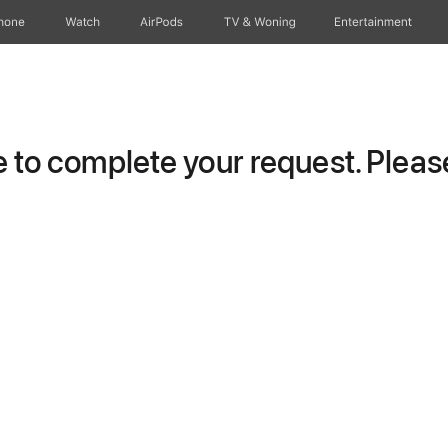
hone
Watch
AirPods
TV & Woning
Entertainment
to complete your request. Please 