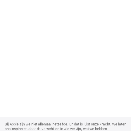
Apple
Footer
Bij Apple zijn we niet allemaal hetzelfde. En dat is juist onze kracht. We laten
ons inspireren door de verschillen in wie we zijn, wat we hebben