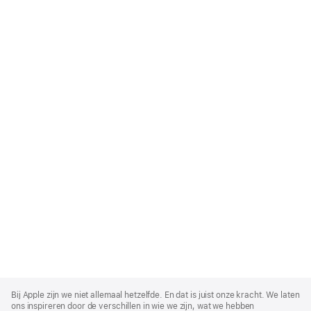
Apple
Footer
Bij Apple zijn we niet allemaal hetzelfde. En dat is juist onze kracht. We laten
ons inspireren door de verschillen in wie we zijn, wat we hebben