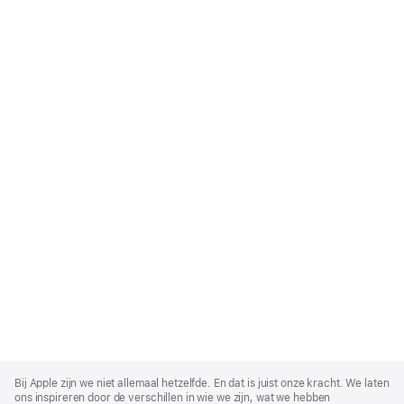
Apple
Footer
Bij Apple zijn we niet allemaal hetzelfde. En dat is juist onze kracht. We laten
ons inspireren door de verschillen in wie we zijn, wat we hebben