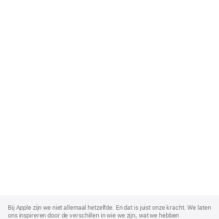
Apple
Footer
Bij Apple zijn we niet allemaal hetzelfde. En dat is juist onze kracht. We laten
ons inspireren door de verschillen in wie we zijn, wat we hebben