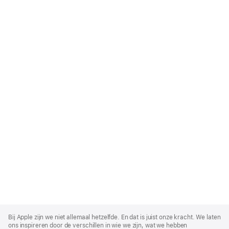
Apple
Footer
Bij Apple zijn we niet allemaal hetzelfde. En dat is juist onze kracht. We laten
ons inspireren door de verschillen in wie we zijn, wat we hebben