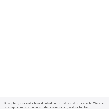
Apple
Footer
Bij Apple zijn we niet allemaal hetzelfde. En dat is juist onze kracht. We laten
ons inspireren door de verschillen in wie we zijn, wat we hebben