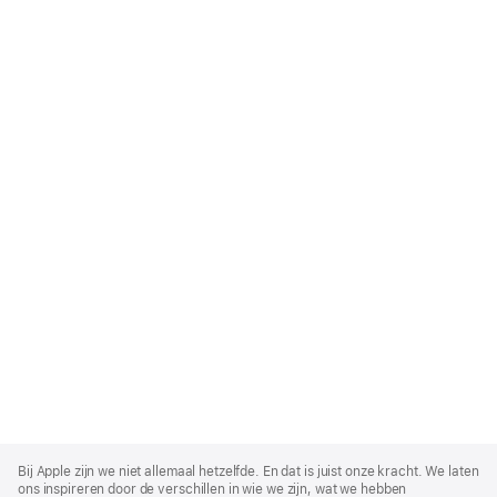
Apple
Footer
Bij Apple zijn we niet allemaal hetzelfde. En dat is juist onze kracht. We laten
ons inspireren door de verschillen in wie we zijn, wat we hebben