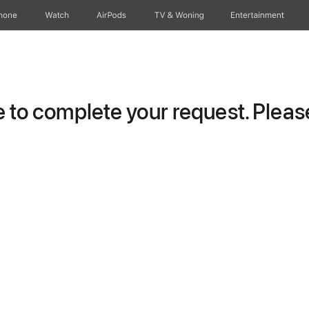
hone
Watch
AirPods
TV & Woning
Entertainment
to complete your request. Please 