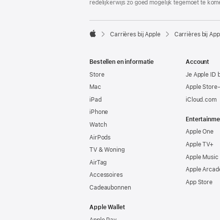
redelijkerwijs zo goed mogelijk tegemoet te kom

Carrières bij Apple
Carrières bij App
Apple
Bestellen en informatie
Account
Store
Je Apple ID 
Mac
Apple Store
iPad
iCloud.com
iPhone
Entertainme
Watch
Apple One
AirPods
Apple TV+
TV & Woning
Apple Music
AirTag
Apple Arcad
Accessoires
App Store
Cadeaubonnen
Apple Wallet
Apple Pay