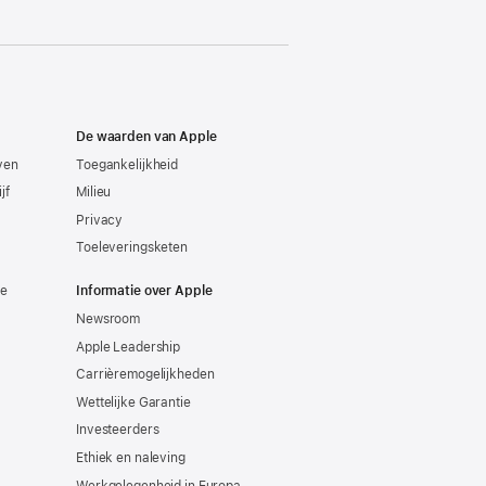
De waarden van Apple
even
Toegankelijkheid
jf
Milieu
Privacy
Toeleveringsketen
ie
Informatie over Apple
Newsroom
Apple Leadership
Carrièremogelijkheden
Wettelijke Garantie
Investeerders
Ethiek en naleving
Werkgelegenheid in Europa