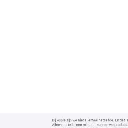
Apple
Footer
Bij Apple zijn we niet allemaal hetzelfde. En da
Alleen als iedereen meetelt, kunnen we producte