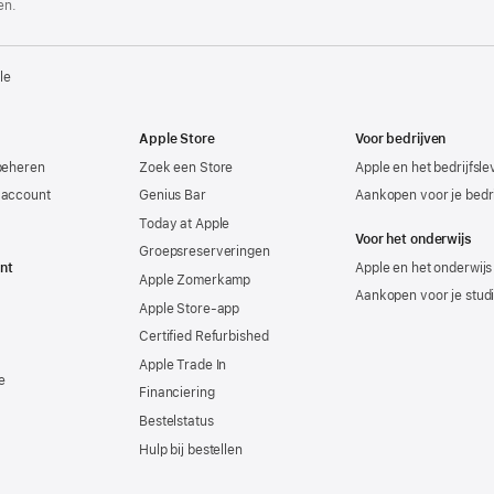
en.
le
Apple Store
Voor bedrijven
beheren
Zoek een Store
Apple en het bedrijfsl
-account
Genius Bar
Aankopen voor je bedri
Today at Apple
Voor het onderwijs
Groepsreserveringen
nt
Apple en het onderwijs
Apple Zomerkamp
Aankopen voor je stud
Apple Store-app
Certified Refurbished
Apple Trade In
e
Financiering
Bestelstatus
Hulp bij bestellen