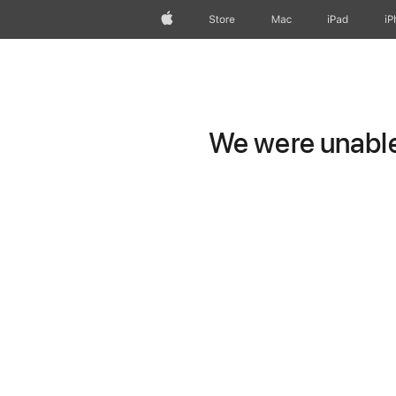
Apple
Store
Mac
iPad
iP
We were unable 