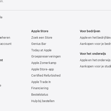
en.
le
Apple Store
Voor bedrijven
beheren
Zoek een Store
Apple en het bedrijfsl
-account
Genius Bar
Aankopen voor je bedri
Today at Apple
Voor het onderwijs
Groepsreserveringen
nt
Apple en het onderwijs
Apple Zomerkamp
Aankopen voor je stud
Apple Store-app
Certified Refurbished
Apple Trade In
e
Financiering
Bestelstatus
Hulp bij bestellen