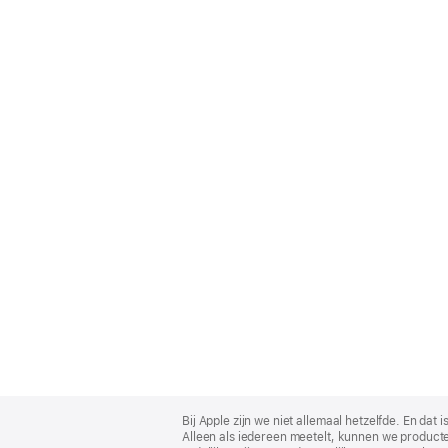
Apple
Footer
Bij Apple zijn we niet allemaal hetzelfde. En da
Alleen als iedereen meetelt, kunnen we producte