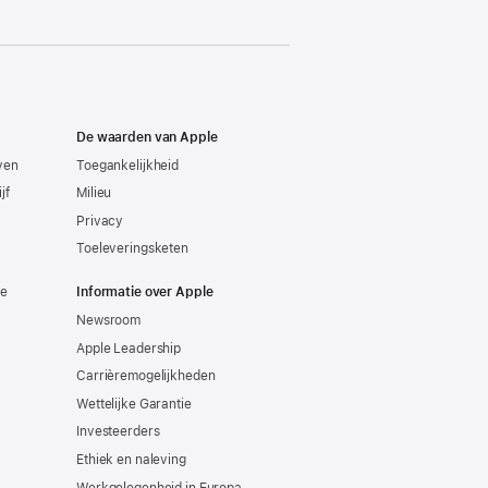
De waarden van Apple
even
Toegankelijkheid
jf
Milieu
Privacy
Toeleveringsketen
ie
Informatie over Apple
Newsroom
Apple Leadership
Carrièremogelijkheden
Wettelijke Garantie
Investeerders
Ethiek en naleving
Werkgelegenheid in Europa