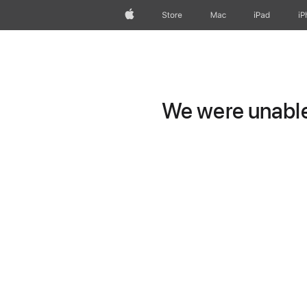
Apple
Store
Mac
iPad
iP
We were unable 