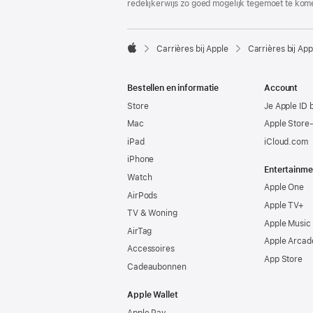
redelijkerwijs zo goed mogelijk tegemoet te kom

Carrières bij Apple
Carrières bij App
Apple
Bestellen en informatie
Account
Store
Je Apple ID 
Mac
Apple Store
iPad
iCloud.com
iPhone
Entertainme
Watch
Apple One
AirPods
Apple TV+
TV & Woning
Apple Music
AirTag
Apple Arcad
Accessoires
App Store
Cadeaubonnen
Apple Wallet
Apple Pay