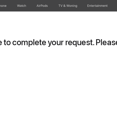
hone
Watch
AirPods
TV & Woning
Entertainment
to complete your request. Please 