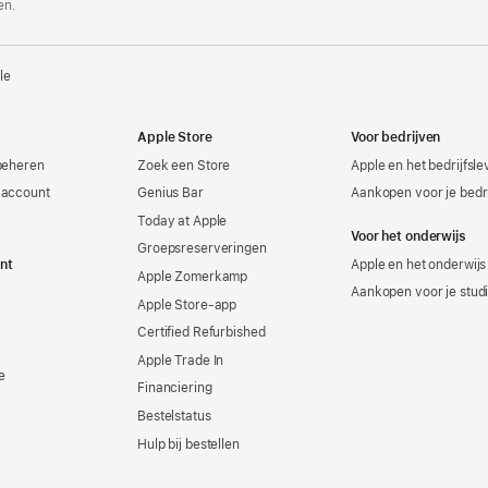
en.
le
Apple Store
Voor bedrijven
beheren
Zoek een Store
Apple en het bedrijfsl
-account
Genius Bar
Aankopen voor je bedri
Today at Apple
Voor het onderwijs
Groepsreserveringen
nt
Apple en het onderwijs
Apple Zomerkamp
Aankopen voor je stud
Apple Store-app
Certified Refurbished
Apple Trade In
e
Financiering
Bestelstatus
Hulp bij bestellen