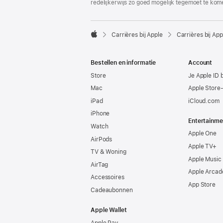
redelijkerwijs zo goed mogelijk tegemoet te kom

Carrières bij Apple
Carrières bij App
Apple
Bestellen en informatie
Account
Store
Je Apple ID 
Mac
Apple Store
iPad
iCloud.com
iPhone
Entertainme
Watch
Apple One
AirPods
Apple TV+
TV & Woning
Apple Music
AirTag
Apple Arcad
Accessoires
App Store
Cadeaubonnen
Apple Wallet
Apple Pay