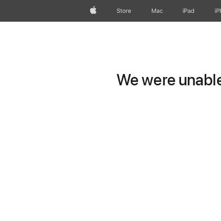
Apple
Store
Mac
iPad
iP
We were unable 