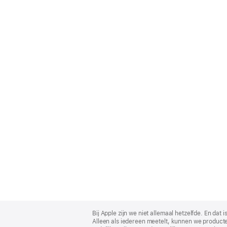
Apple
Footer
Bij Apple zijn we niet allemaal hetzelfde. En da
Alleen als iedereen meetelt, kunnen we producte