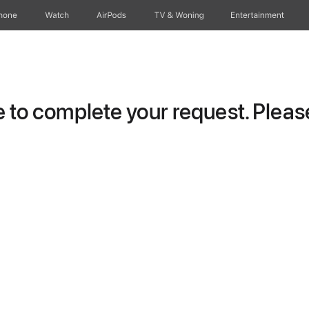
hone
Watch
AirPods
TV & Woning
Entertainment
to complete your request. Please 