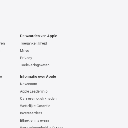
De waarden van Apple
even
Toegankelijkheid
jf
Milieu
Privacy
Toeleveringsketen
ie
Informatie over Apple
Newsroom
Apple Leadership
Carrièremogelijkheden
Wettelijke Garantie
Investeerders
Ethiek en naleving
Werkgelegenheid in Europa