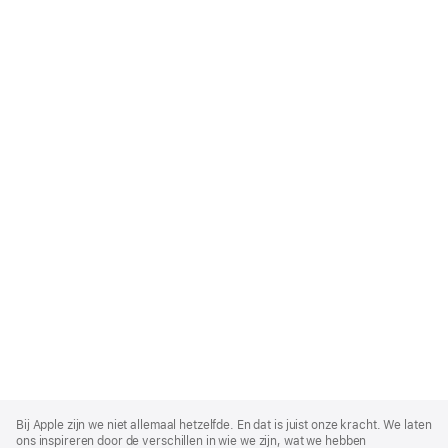
Apple
Footer
Bij Apple zijn we niet allemaal hetzelfde. En dat is juist onze kracht. We laten
ons inspireren door de verschillen in wie we zijn, wat we hebben