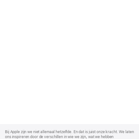
Apple
Footer
Bij Apple zijn we niet allemaal hetzelfde. En dat is juist onze kracht. We laten
ons inspireren door de verschillen in wie we zijn, wat we hebben