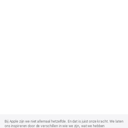
Apple
Footer
Bij Apple zijn we niet allemaal hetzelfde. En dat is juist onze kracht. We laten
ons inspireren door de verschillen in wie we zijn, wat we hebben