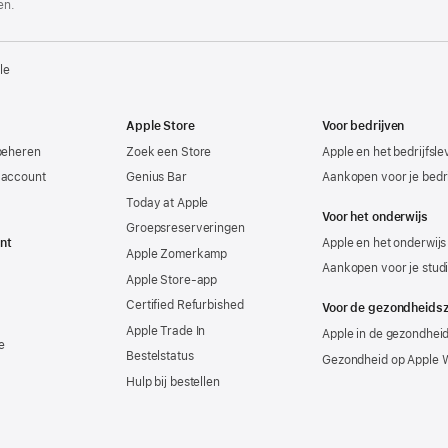
en.
le
Apple Store
Voor bedrijven
beheren
Zoek een Store
Apple en het bedrijfsl
-account
Genius Bar
Aankopen voor je bedri
Today at Apple
Voor het onderwijs
Groepsreserveringen
nt
Apple en het onderwijs
Apple Zomerkamp
Aankopen voor je stud
Apple Store-app
Certified Refurbished
Voor de gezondheids
Apple Trade In
Apple in de gezondhei
e
Bestelstatus
Gezondheid op Apple 
Hulp bij bestellen