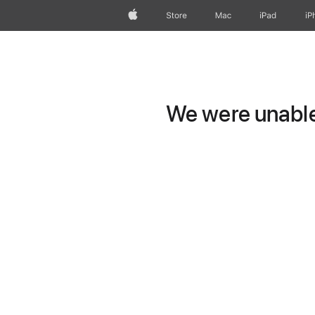
Apple
Store
Mac
iPad
iP
We were unable 