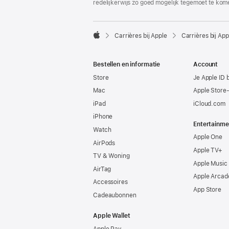
redelijkerwijs zo goed mogelijk tegemoet te kom

Carrières bij Apple
Carrières bij App
Apple
Bestellen en informatie
Account
Store
Je Apple ID 
Mac
Apple Store
iPad
iCloud.com
iPhone
Entertainme
Watch
Apple One
AirPods
Apple TV+
TV & Woning
Apple Music
AirTag
Apple Arcad
Accessoires
App Store
Cadeaubonnen
Apple Wallet
Apple Pay