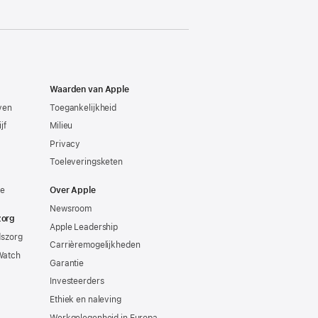
Waarden van Apple
even
Toegankelijkheid
jf
Milieu
Privacy
Toeleveringsketen
ie
Over Apple
Newsroom
zorg
Apple Leadership
dszorg
Carrièremogelijkheden
Watch
Garantie
Investeerders
Ethiek en naleving
Werkgelegenheid in Europa