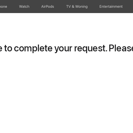
hone
Watch
AirPods
TV & Woning
Entertainment
to complete your request. Please 