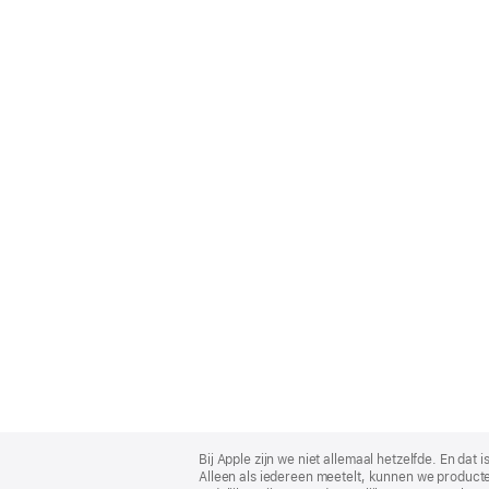
Apple
Footer
Bij Apple zijn we niet allemaal hetzelfde. En da
Alleen als iedereen meetelt, kunnen we producte