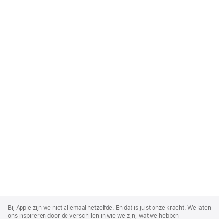
Apple
Footer
Bij Apple zijn we niet allemaal hetzelfde. En dat is juist onze kracht. We laten
ons inspireren door de verschillen in wie we zijn, wat we hebben