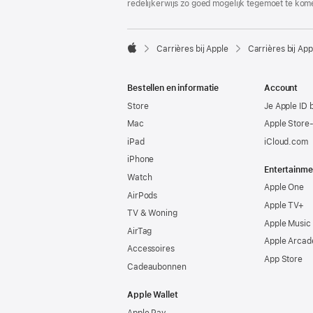
redelijkerwijs zo goed mogelijk tegemoet te kom

Carrières bij Apple
Carrières bij App
Apple
Bestellen en informatie
Account
Store
Je Apple ID 
Mac
Apple Store
iPad
iCloud.com
iPhone
Entertainme
Watch
Apple One
AirPods
Apple TV+
TV & Woning
Apple Music
AirTag
Apple Arcad
Accessoires
App Store
Cadeaubonnen
Apple Wallet
Apple Pay