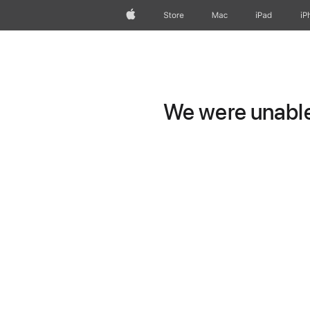
Apple
Store
Mac
iPad
iP
We were unable 