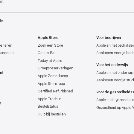
en.
le
Apple Store
Voor bedrijven
beheren
Zoek een Store
Apple en het bedrijfsl
-account
Genius Bar
Aankopen voor je bedri
Today at Apple
Voor het onderwijs
Groepsreserveringen
nt
Apple en het onderwijs
Apple Zomerkamp
Aankopen voor je stud
Apple Store-app
Certified Refurbished
Voor de gezondheids
Apple Trade In
Apple in de gezondhei
e
Bestelstatus
Gezondheid op Apple 
Hulp bij bestellen