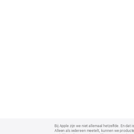
Apple
Footer
Bij Apple zijn we niet allemaal hetzelfde. En da
Alleen als iedereen meetelt, kunnen we producte