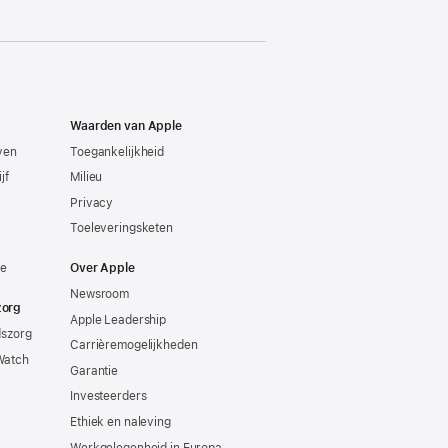
Waarden van Apple
even
Toegankelijkheid
jf
Milieu
Privacy
Toeleveringsketen
ie
Over Apple
Newsroom
zorg
Apple Leadership
dszorg
Carrièremogelijkheden
Watch
Garantie
Investeerders
Ethiek en naleving
Werkgelegenheid in Europa