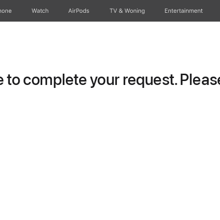
hone
Watch
AirPods
TV & Woning
Entertainment
to complete your request. Please 