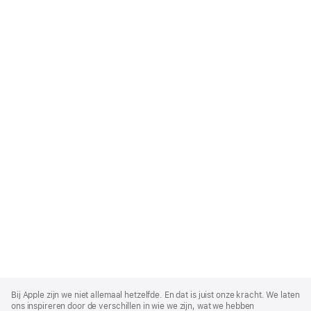
Apple
Footer
Bij Apple zijn we niet allemaal hetzelfde. En dat is juist onze kracht. We laten
ons inspireren door de verschillen in wie we zijn, wat we hebben