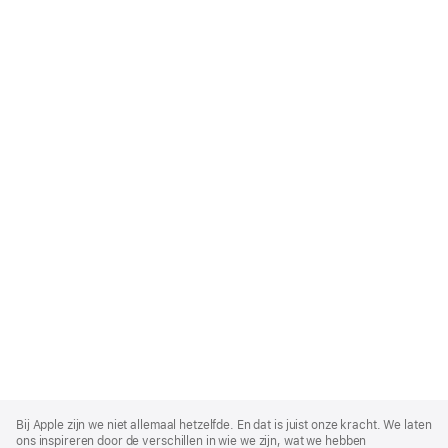
Apple
Footer
Bij Apple zijn we niet allemaal hetzelfde. En dat is juist onze kracht. We laten
ons inspireren door de verschillen in wie we zijn, wat we hebben