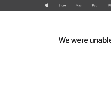
Apple
Store
Mac
iPad
iP
We were unable 