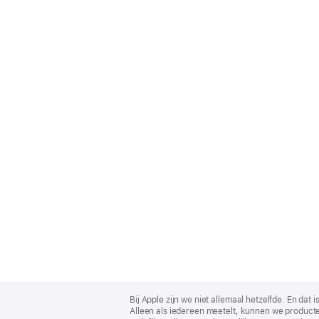
Apple
Footer
Bij Apple zijn we niet allemaal hetzelfde. En da
Alleen als iedereen meetelt, kunnen we producte