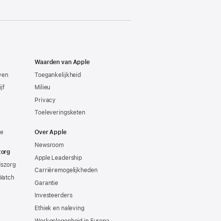
Waarden van Apple
even
Toegankelijkheid
jf
Milieu
Privacy
Toeleveringsketen
ie
Over Apple
Newsroom
zorg
Apple Leadership
dszorg
Carrièremogelijkheden
Watch
Garantie
Investeerders
Ethiek en naleving
Werkgelegenheid in Europa