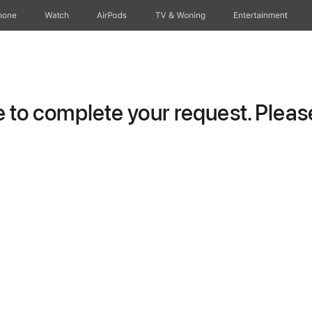
hone
Watch
AirPods
TV & Woning
Entertainment
to complete your request. Please 