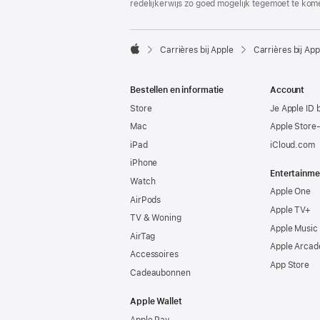
redelijkerwijs zo goed mogelijk tegemoet te kom

Carrières bij Apple
Carrières bij App
Apple
Bestellen en informatie
Account
Store
Je Apple ID 
Mac
Apple Store
iPad
iCloud.com
iPhone
Entertainme
Watch
Apple One
AirPods
Apple TV+
TV & Woning
Apple Music
AirTag
Apple Arcad
Accessoires
App Store
Cadeaubonnen
Apple Wallet
Apple Pay