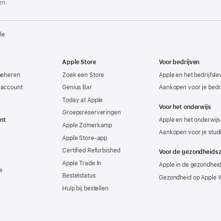
en.
le
Apple Store
Voor bedrijven
beheren
Zoek een Store
Apple en het bedrijfsl
-account
Genius Bar
Aankopen voor je bedri
Today at Apple
Voor het onderwijs
Groepsreserveringen
nt
Apple en het onderwijs
Apple Zomerkamp
Aankopen voor je stud
Apple Store-app
Certified Refurbished
Voor de gezondheids
Apple Trade In
Apple in de gezondhei
e
Bestelstatus
Gezondheid op Apple 
Hulp bij bestellen