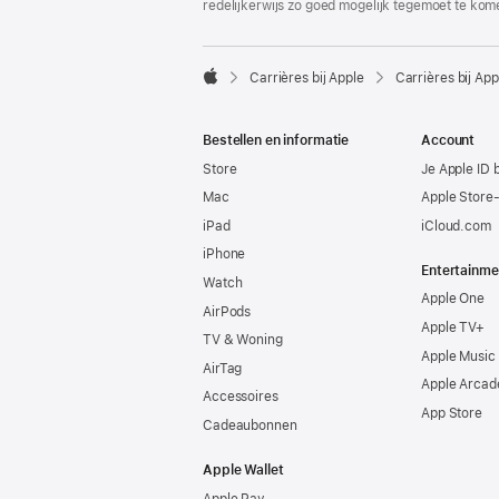
redelijkerwijs zo goed mogelijk tegemoet te kom

Carrières bij Apple
Carrières bij App
Apple
Bestellen en informatie
Account
Store
Je Apple ID 
Mac
Apple Store
iPad
iCloud.com
iPhone
Entertainme
Watch
Apple One
AirPods
Apple TV+
TV & Woning
Apple Music
AirTag
Apple Arcad
Accessoires
App Store
Cadeaubonnen
Apple Wallet
Apple Pay