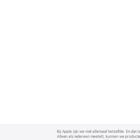
Apple
Footer
Bij Apple zijn we niet allemaal hetzelfde. En da
Alleen als iedereen meetelt, kunnen we producte