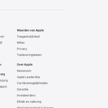
Waarden van Apple
even
Toegankelijkheid
jf
Milieu
Privacy
Toeleveringsketen
ie
Over Apple
Newsroom
zorg
Apple Leadership
dszorg
Carrièremogelijkheden
Watch
Garantie
Investeerders
Ethiek en naleving
Werkgelegenheid in Europa