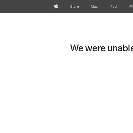
Apple
Store
Mac
iPad
iP
We were unable 