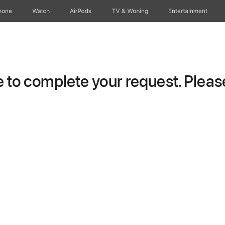
hone
Watch
AirPods
TV & Woning
Entertainment
to complete your request. Please 