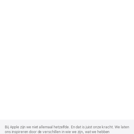
Apple
Footer
Bij Apple zijn we niet allemaal hetzelfde. En dat is juist onze kracht. We laten
ons inspireren door de verschillen in wie we zijn, wat we hebben