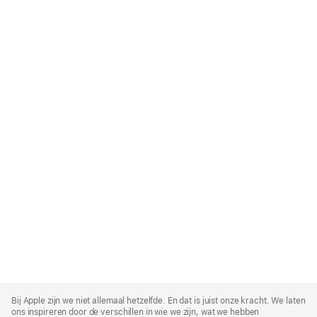
Apple
Footer
Bij Apple zijn we niet allemaal hetzelfde. En dat is juist onze kracht. We laten
ons inspireren door de verschillen in wie we zijn, wat we hebben